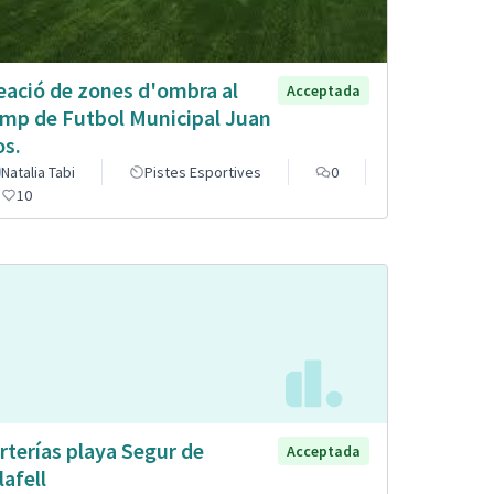
eació de zones d'ombra al
Acceptada
mp de Futbol Municipal Juan
os.
Natalia Tabi
Pistes Esportives
0
10
rterías playa Segur de
Acceptada
lafell