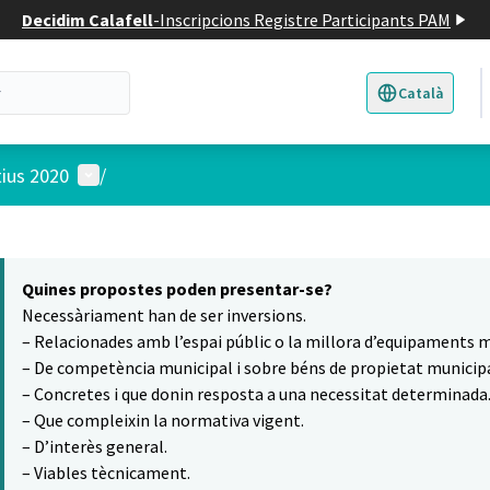
Decidim Calafell
-
Inscripcions Registre Participants PAM
Català
Triar la llengua
E
Menú d'usuari
tius 2020
/
 el mapa
6
t element és un mapa que presenta els components d'aquesta pàgina
Quines propostes poden presentar-se?
Necessàriament han de ser inversions.
– Relacionades amb l’espai públic o la millora d’equipaments m
– De competència municipal i sobre béns de propietat municipa
– Concretes i que donin resposta a una necessitat determinada
– Que compleixin la normativa vigent.
– D’interès general.
– Viables tècnicament.