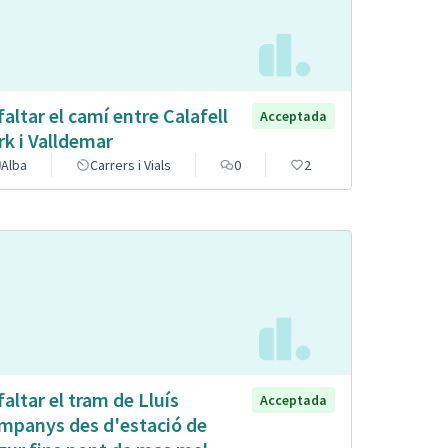
faltar el camí entre Calafell
Acceptada
rk i Valldemar
Alba
Carrers i Vials
0
2
faltar el tram de Lluís
Acceptada
mpanys des d'estació de