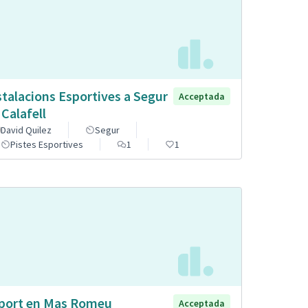
stalacions Esportives a Segur
Acceptada
 Calafell
David Quilez
Segur
Pistes Esportives
1
1
port en Mas Romeu
Acceptada