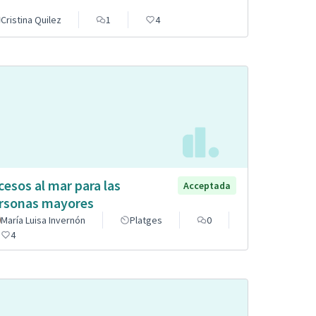
Cristina Quilez
1
4
cesos al mar para las
Acceptada
rsonas mayores
María Luisa Invernón
Platges
0
4