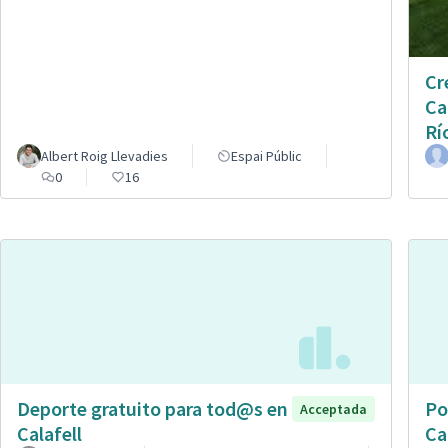
Cr
Ca
Rí
Albert Roig Llevadies
Espai Públic
0
16
Deporte gratuito para tod@s en
Po
Acceptada
Calafell
Ca