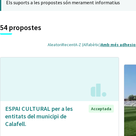
Els suports a les propostes són merament informatius
54 propostes
Aleatori
Recent
A-Z (Alfabètic)
Amb més adhesio
ESPAI CULTURAL per a les
Acceptada
entitats del municipi de
Calafell.