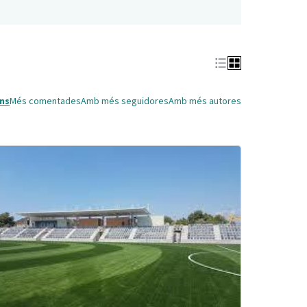
ns
Més comentades
Amb més seguidores
Amb més autores