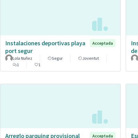
Instalaciones deportivas playa
In
Acceptada
port segur
de
Lola Nuñez
Segur
Joventut
1
1
Arreglo parquing provisional
Es
Acceptada