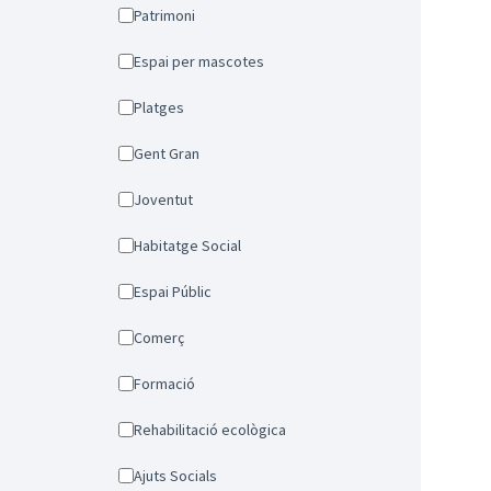
Patrimoni
Espai per mascotes
Platges
Gent Gran
Joventut
Habitatge Social
Espai Públic
Comerç
Formació
Rehabilitació ecològica
Ajuts Socials