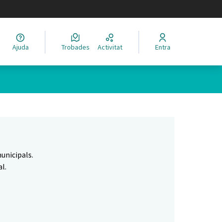
legir el idioma
Ajuda
Trobades
Activitat
Entra
Leaflet
|
©
HERE maps
 com a punts al mapa. L'element es pot fer servir amb un lector 
unicipals.
l.
.