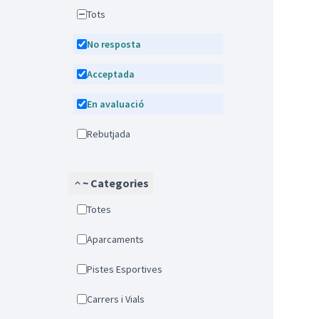
Tots
No resposta
Acceptada
En avaluació
Rebutjada
~ Categories
Totes
Aparcaments
Pistes Esportives
Carrers i Vials