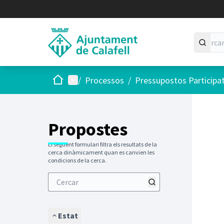
Inici
Menú principal
/
Processos
/
Pressupostos Participa
Saltar
El següen
+
−
Propostes
El següent formulari filtra els resultats de la
cerca dinàmicament quan es canvien les
condicions de la cerca.
Estat