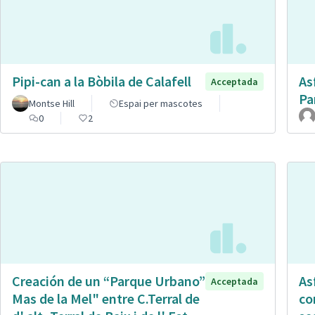
Pipi-can a la Bòbila de Calafell
As
Acceptada
Pa
Montse Hill
Espai per mascotes
0
2
Creación de un “Parque Urbano”
As
Acceptada
Mas de la Mel" entre C.Terral de
co