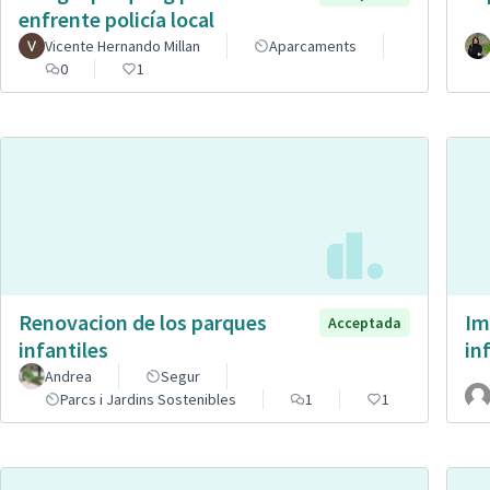
enfrente policía local
Vicente Hernando Millan
Aparcaments
0
1
Renovacion de los parques
Im
Acceptada
infantiles
in
Andrea
Segur
Parcs i Jardins Sostenibles
1
1