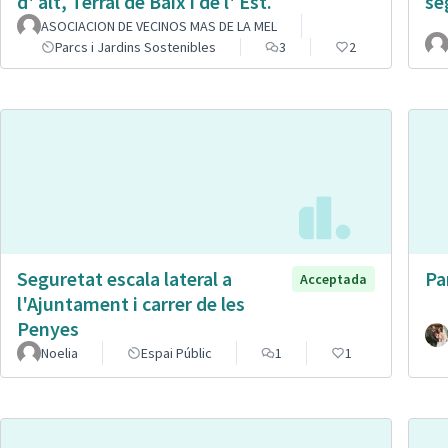
d' alt, Terral de Baix i de l' Est.
se
ASOCIACION DE VECINOS MAS DE LA MEL
Parcs i Jardins Sostenibles
3
2
Seguretat escala lateral a
Pa
Acceptada
l'Ajuntament i carrer de les
Penyes
Noelia
Espai Públic
1
1