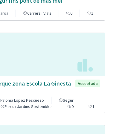
gur fins pont de mas mel
aroa
Carrers i Vials
0
1
rque zona Escola La Ginesta
Acceptada
Paloma Lopez Pescuezo
Segur
Parcs i Jardins Sostenibles
0
1