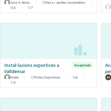
Jose A. Nieto
Parcs i Jardins Sostenibles
0
7
Instal·lacions esportives a
Ac
Acceptada
Valldemar
pe
Stella
Pistes Esportives
8
4