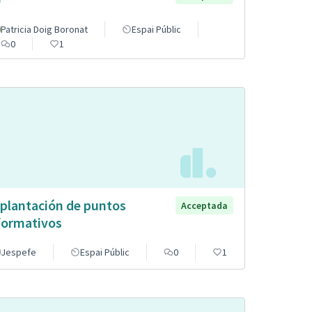
Patricia Doig Boronat
Espai Públic
0
1
plantación de puntos
Acceptada
formativos
Jespefe
Espai Públic
0
1