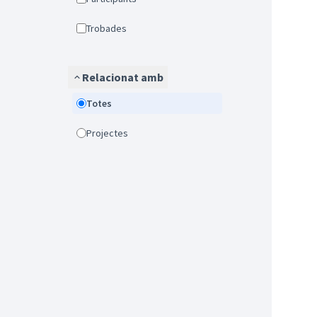
Trobades
Relacionat amb
Totes
Projectes