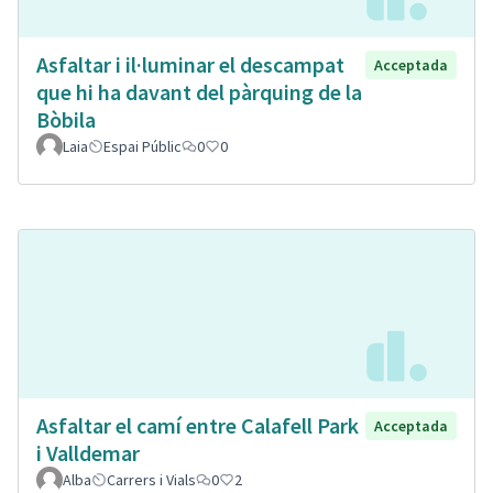
Asfaltar i il·luminar el descampat
Acceptada
que hi ha davant del pàrquing de la
Bòbila
Laia
Espai Públic
0
0
Asfaltar el camí entre Calafell Park
Acceptada
i Valldemar
Alba
Carrers i Vials
0
2