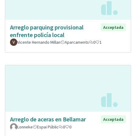
Arreglo parquing provisional
Acceptada
enfrente policía local
Vicente Hernando Millan
Aparcaments
0
1
Arreglo de aceras en Bellamar
Acceptada
Lonneke
Espai Públic
0
0