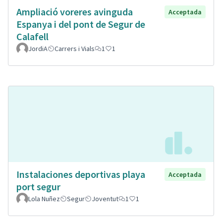
Ampliació voreres avinguda
Acceptada
Espanya i del pont de Segur de
Calafell
JordiA
Carrers i Vials
1
1
Instalaciones deportivas playa
Acceptada
port segur
Lola Nuñez
Segur
Joventut
1
1