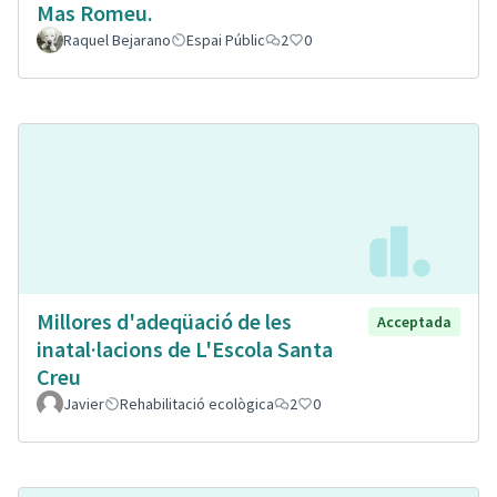
Mas Romeu.
Raquel Bejarano
Espai Públic
2
0
Millores d'adeqüació de les
Acceptada
inatal·lacions de L'Escola Santa
Creu
Javier
Rehabilitació ecològica
2
0