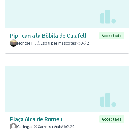
Pipi-can a la Bòbila de Calafell
Acceptada
Montse Hill
Espai per mascotes
0
2
Plaça Alcalde Romeu
Acceptada
Carlingas
Carrers i Vials
0
0