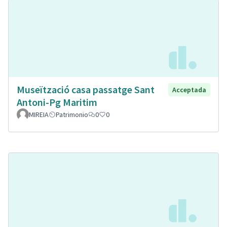
Museïtzació casa passatge Sant
Acceptada
Antoni-Pg Maritim
MIREIA
Patrimonio
0
0