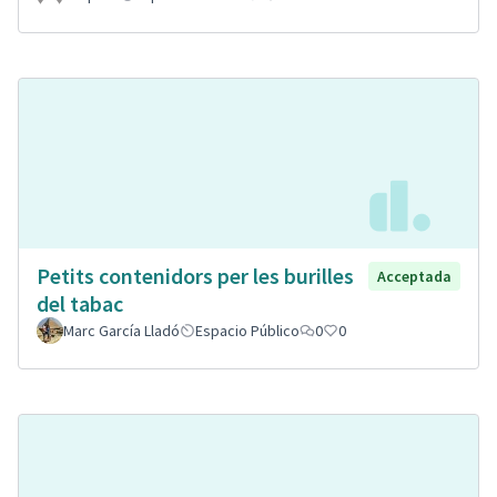
Petits contenidors per les burilles
Acceptada
del tabac
Marc García Lladó
Espacio Público
0
0