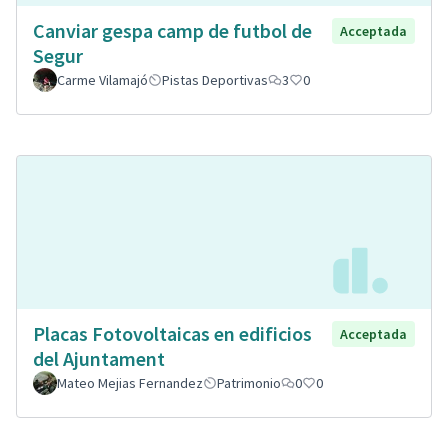
Canviar gespa camp de futbol de
Acceptada
Segur
Carme Vilamajó
Pistas Deportivas
3
0
Placas Fotovoltaicas en edificios
Acceptada
del Ajuntament
Mateo Mejias Fernandez
Patrimonio
0
0