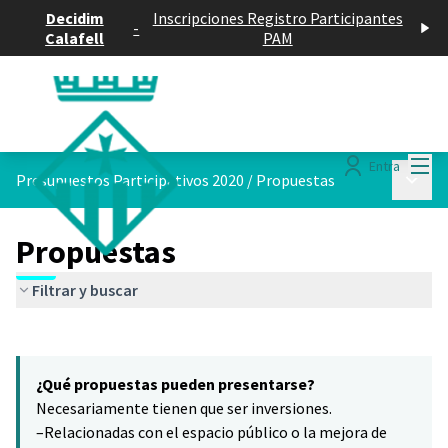
Decidim
Inscripciones Registro Participantes
-
Calafell
PAM
Menú
Entra
Menú p
Presupuestos Participativos 2020
/
Propuestas
Propuestas
Filtrar y buscar
Saltar el mapa
Leaflet
|
©
HERE maps
10
El siguiente elemento es un mapa que presenta los componentes 
+
¿Qué propuestas pueden presentarse?
−
Necesariamente tienen que ser inversiones.
–Relacionadas con el espacio público o la mejora de