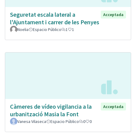
Seguretat escala lateral a
Acceptada
l'Ajuntament i carrer de les Penyes
Noelia
Espacio Público
1
1
Càmeres de vídeo vigilancia a la
Acceptada
urbanització Masia la Font
Vanesa Vilaseca
Espacio Público
0
0