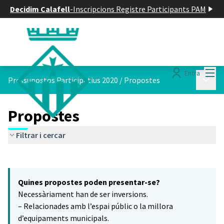
Decidim Calafell
-
Inscripcions Registre Participants PAM
Menú
Entra
Menú p
Pressupostos Participatius 2020
/
Propostes
Propostes
Filtrar i cercar
Saltar el mapa
Leaflet
|
©
HERE maps
8
El següent element és un mapa que presenta els components d'aq
+
Quines propostes poden presentar-se?
−
Necessàriament han de ser inversions.
– Relacionades amb l’espai públic o la millora
d’equipaments municipals.