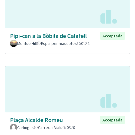
Pipi-can a la Bòbila de Calafell
Acceptada
Montse Hill
Espai per mascotes
0
2
Plaça Alcalde Romeu
Acceptada
Carlingas
Carrers i Vials
0
0