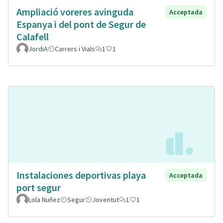
Ampliació voreres avinguda
Acceptada
Espanya i del pont de Segur de
Calafell
JordiA
Carrers i Vials
1
1
Instalaciones deportivas playa
Acceptada
port segur
Lola Nuñez
Segur
Joventut
1
1