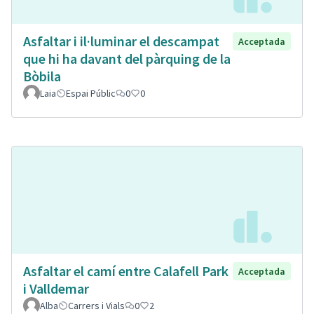
Asfaltar i il·luminar el descampat
Acceptada
que hi ha davant del pàrquing de la
Bòbila
Laia
Espai Públic
0
0
Asfaltar el camí entre Calafell Park
Acceptada
i Valldemar
Alba
Carrers i Vials
0
2