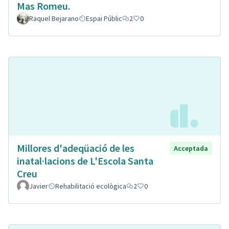
Mas Romeu.
Raquel Bejarano
Espai Públic
2
0
Millores d'adeqüació de les
Acceptada
inatal·lacions de L'Escola Santa
Creu
Javier
Rehabilitació ecològica
2
0