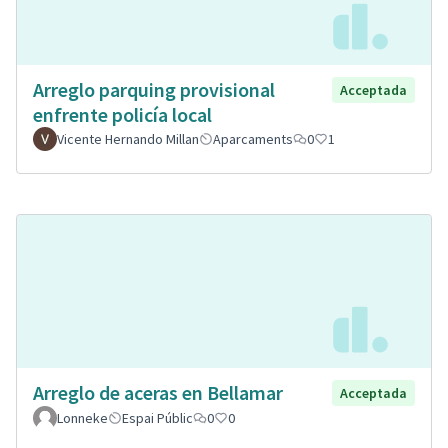
Arreglo parquing provisional
Acceptada
enfrente policía local
Vicente Hernando Millan
Aparcaments
0
1
Arreglo de aceras en Bellamar
Acceptada
Lonneke
Espai Públic
0
0