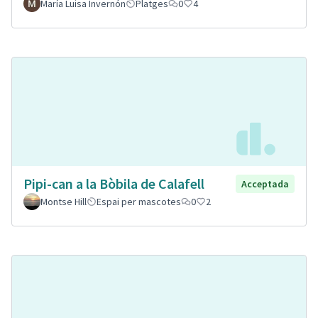
María Luisa Invernón
Platges
0
4
Pipi-can a la Bòbila de Calafell
Acceptada
Montse Hill
Espai per mascotes
0
2