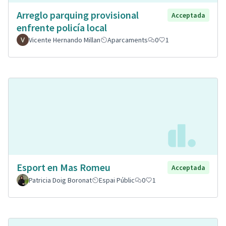
Arreglo parquing provisional
Acceptada
enfrente policía local
Vicente Hernando Millan
Aparcaments
0
1
Esport en Mas Romeu
Acceptada
Patricia Doig Boronat
Espai Públic
0
1