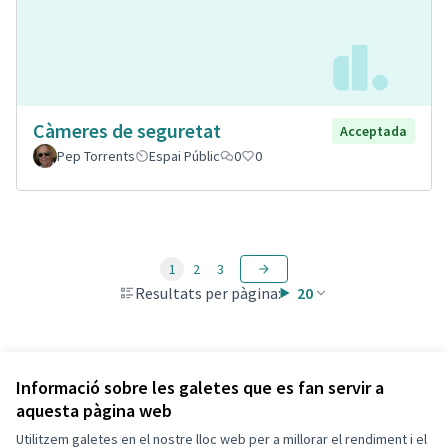
Càmeres de seguretat
Acceptada
Pep Torrents
Espai Públic
0
0
1
2
3
Resultats per pàgina:
20
Veure totes les propostes retirades
Informació sobre les galetes que es fan servir a
aquesta pàgina web
Utilitzem galetes en el nostre lloc web per a millorar el rendiment i el
Termes i condicions d'ús