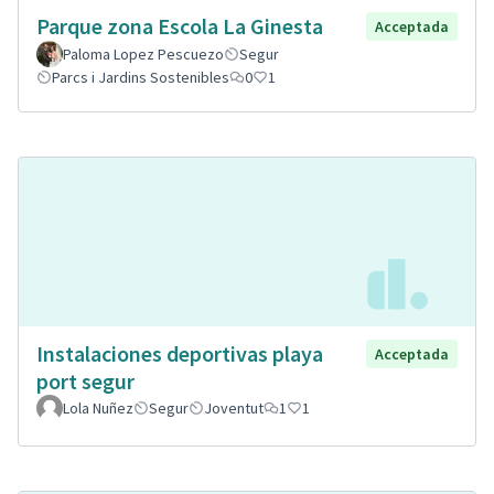
Parque zona Escola La Ginesta
Acceptada
Paloma Lopez Pescuezo
Segur
Parcs i Jardins Sostenibles
0
1
Instalaciones deportivas playa
Acceptada
port segur
Lola Nuñez
Segur
Joventut
1
1