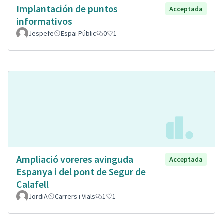
Implantación de puntos
Acceptada
informativos
Jespefe
Espai Públic
0
1
Ampliació voreres avinguda
Acceptada
Espanya i del pont de Segur de
Calafell
JordiA
Carrers i Vials
1
1