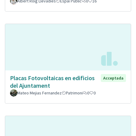
Albert Roig Llevadies
Espai Públic
0
16
Placas Fotovoltaicas en edificios
Acceptada
del Ajuntament
Mateo Mejias Fernandez
Patrimoni
0
0