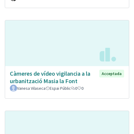
Càmeres de vídeo vigilancia a la
Acceptada
urbanització Masia la Font
Vanesa Vilaseca
Espai Públic
0
0