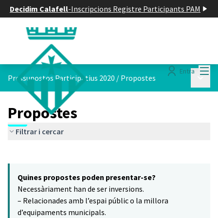
Decidim Calafell
-
Inscripcions Registre Participants PAM
Menú
Entra
Menú p
Pressupostos Participatius 2020
/
Propostes
Propostes
Filtrar i cercar
Saltar el mapa
Leaflet
|
©
HERE maps
10
El següent element és un mapa que presenta els components d'aq
+
Quines propostes poden presentar-se?
−
Necessàriament han de ser inversions.
– Relacionades amb l’espai públic o la millora
d’equipaments municipals.