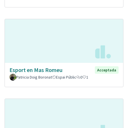
Esport en Mas Romeu
Acceptada
Patricia Doig Boronat
Espai Públic
0
1