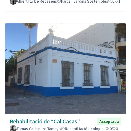
Albert Iturbe Recasens
Parcs i Jardins Sostenibles
0
1
Rehabilitació de “Cal Casas”
Acceptada
Tomàs Cachinero Tamayo
Rehabilitació ecològica
0
0