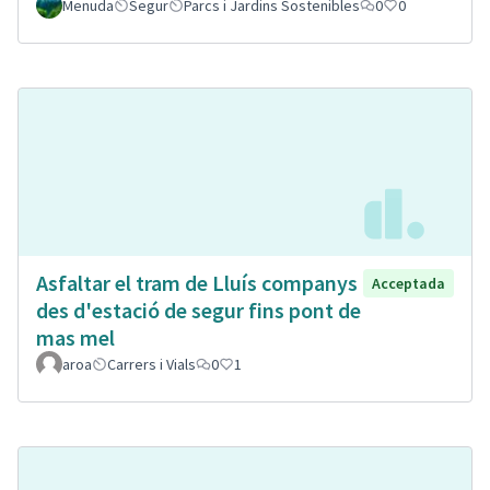
Menuda
Segur
Parcs i Jardins Sostenibles
0
0
Asfaltar el tram de Lluís companys
Acceptada
des d'estació de segur fins pont de
mas mel
aroa
Carrers i Vials
0
1