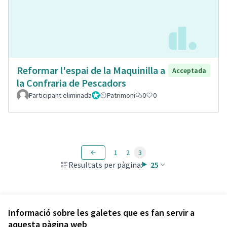
Reformar l'espai de la Maquinilla a
Acceptada
la Confraria de Pescadors
Participant eliminada
Administrador
Patrimoni
0
0
1
2
3
Resultats per pàgina:
25
Veure totes les propostes retirades
Informació sobre les galetes que es fan servir a
aquesta pàgina web