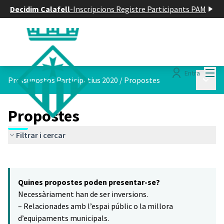
Decidim Calafell
-
Inscripcions Registre Participants PAM
Menú
Entra
Menú p
Pressupostos Participatius 2020
/
Propostes
Propostes
Filtrar i cercar
Saltar el mapa
Leaflet
|
©
HERE maps
2
El següent element és un mapa que presenta els components d'aq
+
Quines propostes poden presentar-se?
−
Necessàriament han de ser inversions.
– Relacionades amb l’espai públic o la millora
d’equipaments municipals.