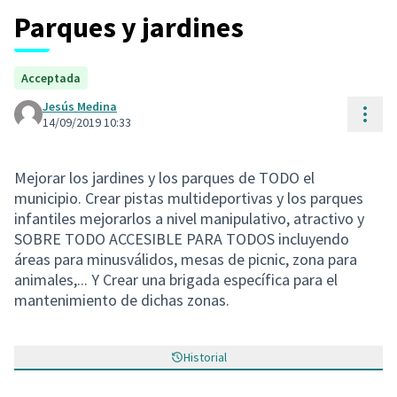
Parques y jardines
Acceptada
Jesús Medina
Cont
14/09/2019 10:33
Mejorar los jardines y los parques de TODO el
municipio. Crear pistas multideportivas y los parques
infantiles mejorarlos a nivel manipulativo, atractivo y
SOBRE TODO ACCESIBLE PARA TODOS incluyendo
áreas para minusválidos, mesas de picnic, zona para
animales,... Y Crear una brigada específica para el
mantenimiento de dichas zonas.
Historial