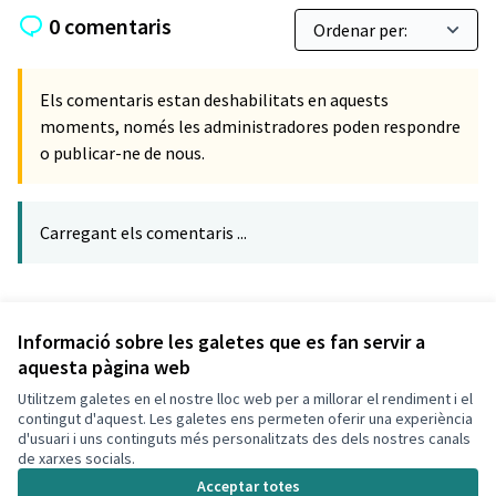
0 comentaris
Els comentaris estan deshabilitats en aquests
moments, només les administradores poden respondre
o publicar-ne de nous.
Carregant els comentaris ...
Referència: CLF-PROP-2019-09-192
Verifica l'empremta digital
Informació sobre les galetes que es fan servir a
aquesta pàgina web
Utilitzem galetes en el nostre lloc web per a millorar el rendiment i el
Termes i condicions d'ús
contingut d'aquest. Les galetes ens permeten oferir una experiència
Configuració de les galetes
d'usuari i uns continguts més personalitzats des dels nostres canals
Decidim Calafell a X
Decidim Calafell a Facebook
Decidim Calafell a YouTube
Decidim Calafell a GitHub
de xarxes socials.
(Enllaç extern)
(Enllaç extern)
(Enllaç extern)
(Enllaç extern)
Acceptar totes