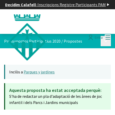
Decidim Calafell
-
Inscripcions Registre Participants PAM
Menú
Entra
Menú p
Pressupostos Participatius 2020
/
Propostes
Inclòs a
Parques y jardines
Aquesta proposta ha estat acceptada perquè:
S'ha de redactar un pla d'adaptació de les àrees de joc
infantil i dels Parcs i Jardins municipals