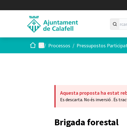
Inici
Menú principal
/
Processos
/
Pressupostos Participa
Aquesta proposta ha estat re
Es descarta. No és inversió . Ës trac
Brigada forestal