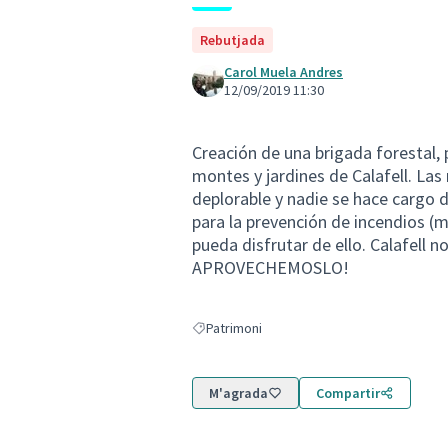
Rebutjada
Carol Muela Andres
12/09/2019 11:30
Creación de una brigada forestal,
montes y jardines de Calafell. La
deplorable y nadie se hace cargo d
para la prevención de incendios (
pueda disfrutar de ello. Calafell 
APROVECHEMOSLO!
Patrimoni
Resultats en filtrar per: Patrimoni
M'agrada
Compartir