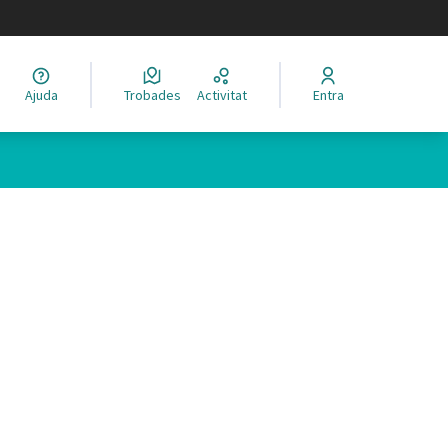
legir el idioma
Ajuda
Trobades
Activitat
Entra