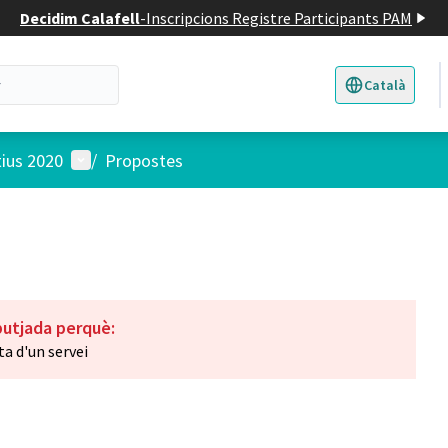
Decidim Calafell
-
Inscripcions Registre Participants PAM
Català
Triar la llengua
E
Menú d'usuari
tius 2020
/
Propostes
butjada perquè:
ta d'un servei