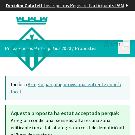
Decidim Calafell
-
Inscripcions Registre Participants PAM
Menú
Entra
Menú p
Pressupostos Participatius 2020
/
Propostes
Inclòs a
Arreglo parquing provisional enfrente policía
local
Aquesta proposta ha estat acceptada perquè:
Arreglar i condicionar sense asfaltar es una zona
edificable i un asfaltat afegiria un cos t de demolició alt
a l'hora de construïr