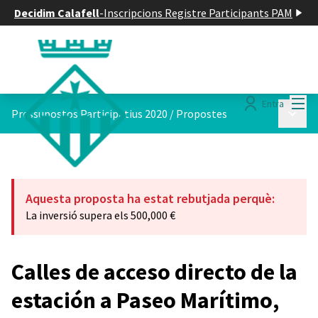
Decidim Calafell
-
Inscripcions Registre Participants PAM
Menú
Entra
Menú p
Pressupostos Participatius 2020
/
Propostes
Aquesta proposta ha estat rebutjada perquè:
La inversió supera els 500,000 €
Calles de acceso directo de la
estación a Paseo Marítimo,