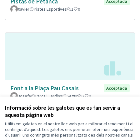
Pistas de Petanca
Acceptada
Xavier
Pistes Esportives
1
0
Font a la Plaça Pau Casals
Acceptada
Josefa
Parcs i Jardins
Segur
2
0
Informació sobre les galetes que es fan servir a
aquesta pàgina web
Utilitzem galetes en el nostre lloc web per a millorar el rendiment i el
Termes i condicions d'ús
contingut d'aquest. Les galetes ens permeten oferir una experiència
Configuració de les galetes
d'usuari i uns continguts més personalitzats des dels nostres canals
Decidim Calafell a X
Decidim Calafell a Facebook
Decidim Calafell a YouTube
Decidim Calafell a GitHub