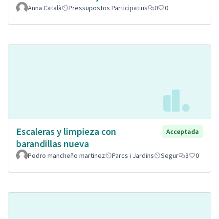
Anna Català
Pressupostos Participatius
0
0
Escaleras y limpieza con
Acceptada
barandillas nueva
Pedro mancheño martinez
Parcs i Jardins
Segur
3
0