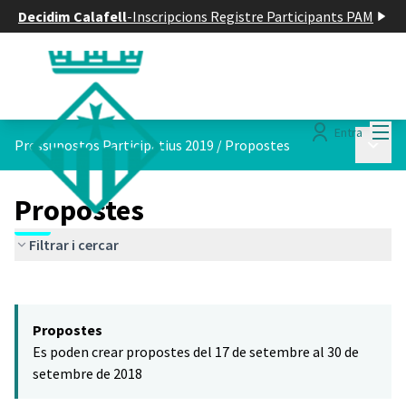
Decidim Calafell
-
Inscripcions Registre Participants PAM
Menú
Entra
Menú p
Pressupostos Participatius 2019
/
Propostes
Propostes
Filtrar i cercar
Saltar el mapa
Leaflet
|
©
HERE maps
El següent element és un mapa que presenta els components d'aq
+
Propostes
−
Es poden crear propostes del 17 de setembre al 30 de
setembre de 2018