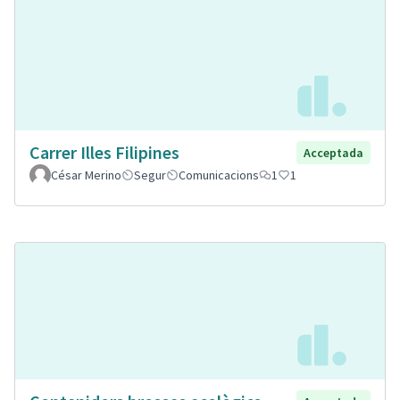
Carrer Illes Filipines
Acceptada
César Merino
Segur
Comunicacions
1
1