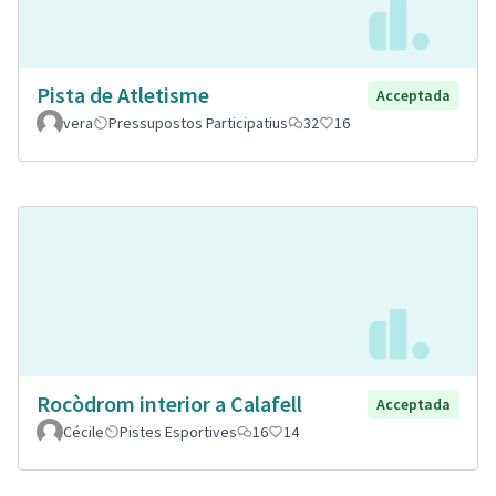
Pista de Atletisme
Acceptada
vera
Pressupostos Participatius
32
16
Rocòdrom interior a Calafell
Acceptada
Cécile
Pistes Esportives
16
14