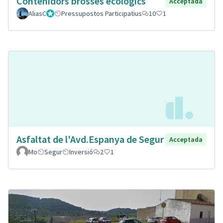
Contenidors brosses ecològics
Acceptada
AliasC
Gestor
Pressupostos Participatius
10
1
Asfaltat de l'Avd.Espanya de Segur
Acceptada
Mo
Segur
Inversió
2
1