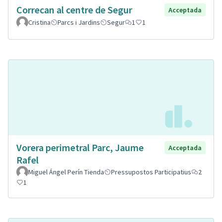
Correcan al centre de Segur
Acceptada
Cristina
Parcs i Jardins
Segur
1
1
Vorera perimetral Parc, Jaume
Acceptada
Rafel
Miguel Ángel Perín Tienda
Pressupostos Participatius
2
1