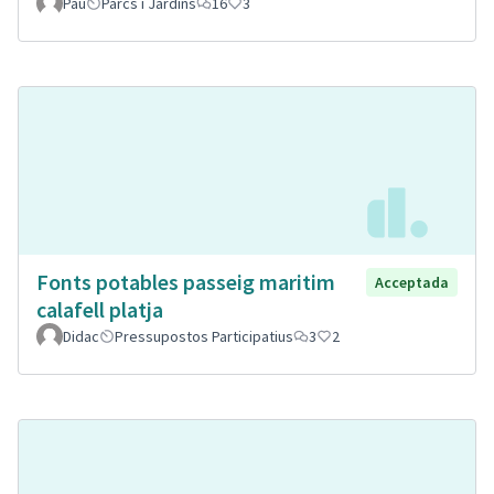
Pau
Parcs i Jardins
16
3
Fonts potables passeig maritim
Acceptada
calafell platja
Didac
Pressupostos Participatius
3
2