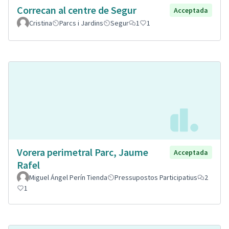
Correcan al centre de Segur
Acceptada
Cristina
Parcs i Jardins
Segur
1
1
Vorera perimetral Parc, Jaume
Acceptada
Rafel
Miguel Ángel Perín Tienda
Pressupostos Participatius
2
1