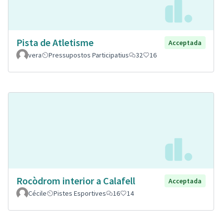
Pista de Atletisme
Acceptada
vera
Pressupostos Participatius
32
16
Rocòdrom interior a Calafell
Acceptada
Cécile
Pistes Esportives
16
14