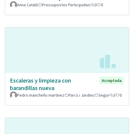
Anna Català
Pressupostos Participatius
0
0
Escaleras y limpieza con
Acceptada
barandillas nueva
Pedro mancheño martinez
Parcs i Jardins
Segur
3
0