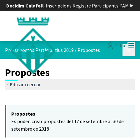
Decidim Calafell
-
Inscripcions Registre Participants PAM
Menú
Entra
Menú p
Pressupostos Participatius 2019
/
Propostes
Propostes
Filtrar i cercar
Saltar el mapa
Leaflet
|
©
HERE maps
El següent element és un mapa que presenta els components d'aq
+
Propostes
−
Es poden crear propostes del 17 de setembre al 30 de
setembre de 2018