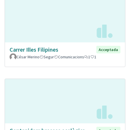
Carrer Illes Filipines
Acceptada
César Merino
Segur
Comunicacions
1
1