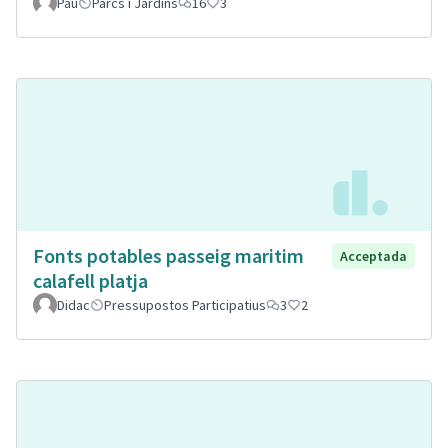
Pau
Parcs i Jardins
16
3
Fonts potables passeig maritim
Acceptada
calafell platja
Didac
Pressupostos Participatius
3
2