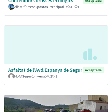
Contenidors brosses ecològics
Acceptada
AliasC
Pressupostos Participatius
10
1
Asfaltat de l'Avd.Espanya de Segur
Acceptada
Mo
Segur
Inversió
2
1