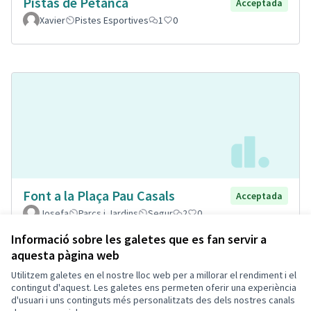
Pistas de Petanca
Acceptada
Xavier
Pistes Esportives
1
0
Font a la Plaça Pau Casals
Acceptada
Josefa
Parcs i Jardins
Segur
2
0
Informació sobre les galetes que es fan servir a
aquesta pàgina web
Utilitzem galetes en el nostre lloc web per a millorar el rendiment i el
Termes i condicions d'ús
contingut d'aquest. Les galetes ens permeten oferir una experiència
Configuració de les galetes
d'usuari i uns continguts més personalitzats des dels nostres canals
Decidim Calafell a X
Decidim Calafell a Facebook
Decidim Calafell a YouTube
Decidim Calafell a GitHub