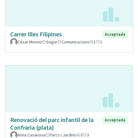
Carrer Illes Filipines
Acceptada
César Merino
Segur
Comunicacions
1
1
Renovació del parc infantil de la
Acceptada
Confraria (plata)
Anna Casanova
Parcs i Jardins
3
3