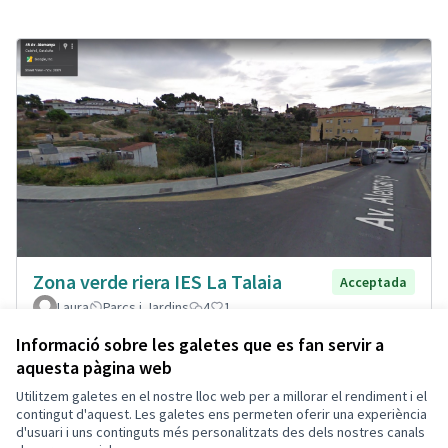
Zona verde riera IES La Talaia
Acceptada
Laura
Parcs i Jardins
4
1
Informació sobre les galetes que es fan servir a
aquesta pàgina web
Utilitzem galetes en el nostre lloc web per a millorar el rendiment i el
Termes i condicions d'ús
contingut d'aquest. Les galetes ens permeten oferir una experiència
Configuració de les galetes
d'usuari i uns continguts més personalitzats des dels nostres canals
Decidim Calafell a X
Decidim Calafell a Facebook
Decidim Calafell a YouTube
Decidim Calafell a GitHub