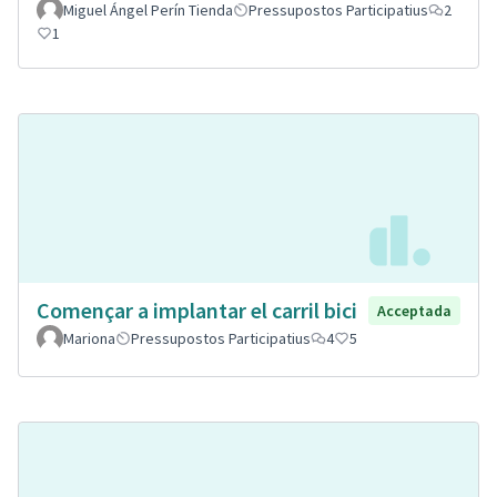
Miguel Ángel Perín Tienda
Pressupostos Participatius
2
1
Començar a implantar el carril bici
Acceptada
Mariona
Pressupostos Participatius
4
5