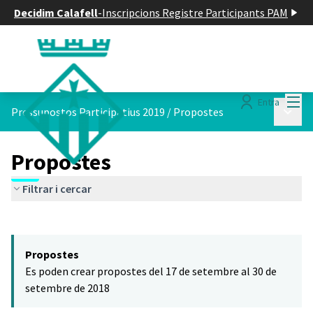
Decidim Calafell
-
Inscripcions Registre Participants PAM
Menú
Entra
Menú p
Pressupostos Participatius 2019
/
Propostes
Propostes
Filtrar i cercar
Saltar el mapa
Leaflet
|
©
HERE maps
El següent element és un mapa que presenta els components d'aq
+
Propostes
−
Es poden crear propostes del 17 de setembre al 30 de
setembre de 2018