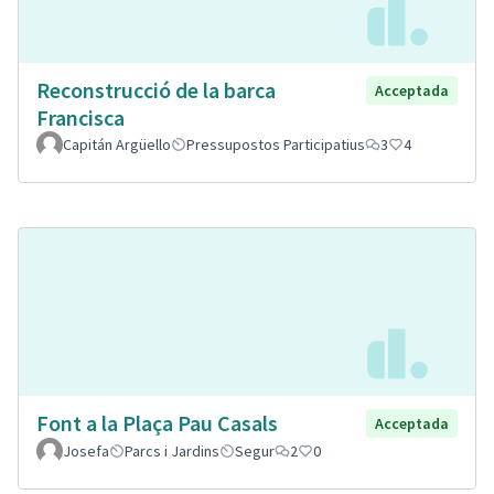
Reconstrucció de la barca
Acceptada
Francisca
Capitán Argüello
Pressupostos Participatius
3
4
Font a la Plaça Pau Casals
Acceptada
Josefa
Parcs i Jardins
Segur
2
0