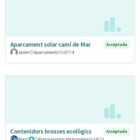
Aparcament solar camí de Mar
Acceptada
Javier
Aparcaments
15
4
Contenidors brosses ecològics
Acceptada
AliasC
Gestor
Pressupostos Participatius
10
1