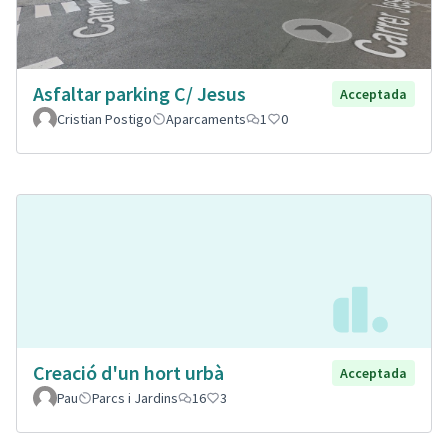
Asfaltar parking C/ Jesus
Acceptada
Cristian Postigo
Aparcaments
1
0
Creació d'un hort urbà
Acceptada
Pau
Parcs i Jardins
16
3