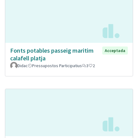
Fonts potables passeig maritim
Acceptada
calafell platja
Didac
Pressupostos Participatius
3
2