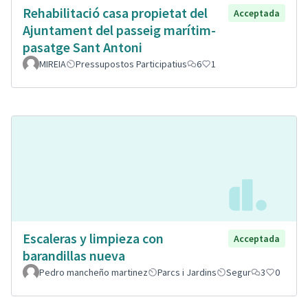
Rehabilitació casa propietat del
Acceptada
Ajuntament del passeig marítim-
pasatge Sant Antoni
MIREIA
Pressupostos Participatius
6
1
Escaleras y limpieza con
Acceptada
barandillas nueva
Pedro mancheño martinez
Parcs i Jardins
Segur
3
0