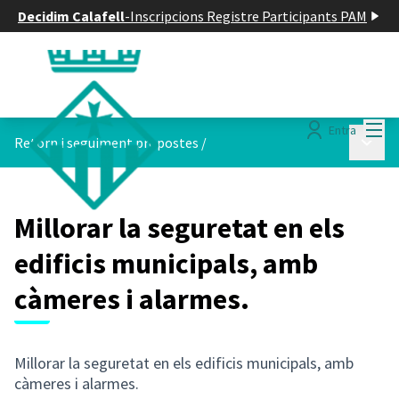
Decidim Calafell
-
Inscripcions Registre Participants PAM
Menú
Entra
Menú p
Retorn i seguiment propostes
/
Millorar la seguretat en els
edificis municipals, amb
càmeres i alarmes.
Millorar la seguretat en els edificis municipals, amb
càmeres i alarmes.