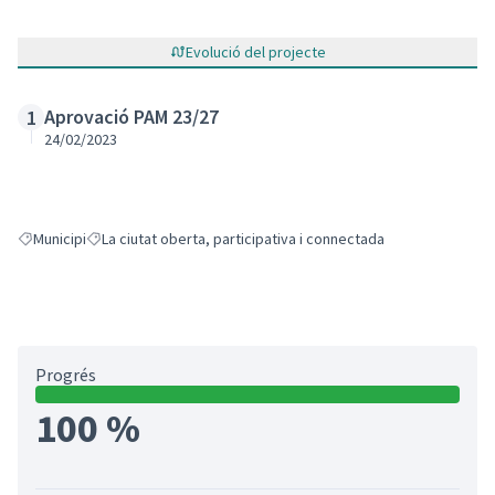
Evolució del projecte
Aprovació PAM 23/27
1
24/02/2023
Municipi
La ciutat oberta, participativa i connectada
Resultats en filtrar per: Municipi
Resultats en filtrar per: La ciutat oberta, participativa i conne
Progrés
100 %