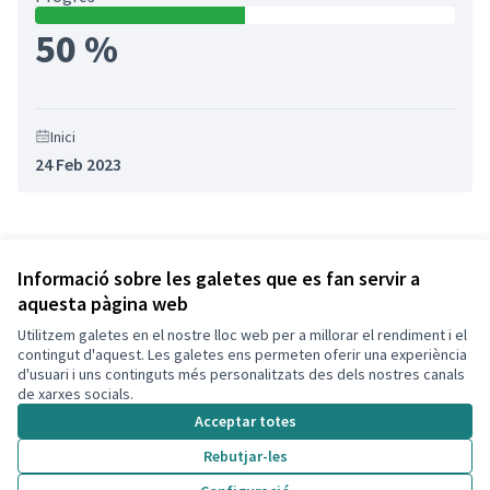
50 %
Inici
24 Feb 2023
Referència: CLF-RESU-2023-08-558
Versió 3
(de 3)
veure altres versions
Informació sobre les galetes que es fan servir a
aquesta pàgina web
Utilitzem galetes en el nostre lloc web per a millorar el rendiment i el
Termes i condicions d'ús
contingut d'aquest. Les galetes ens permeten oferir una experiència
Configuració de les galetes
d'usuari i uns continguts més personalitzats des dels nostres canals
Decidim Calafell a X
Decidim Calafell a Facebook
Decidim Calafell a YouTube
Decidim Calafell a GitHub
de xarxes socials.
(Enllaç extern)
(Enllaç extern)
(Enllaç extern)
(Enllaç extern)
Acceptar totes
Rebutjar-les
Amb llicènc
(Enllaç exte