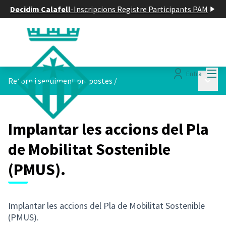
Decidim Calafell
-
Inscripcions Registre Participants PAM
Menú
Entra
Menú p
Retorn i seguiment propostes
/
Implantar les accions del Pla
de Mobilitat Sostenible
(PMUS).
Implantar les accions del Pla de Mobilitat Sostenible
(PMUS).