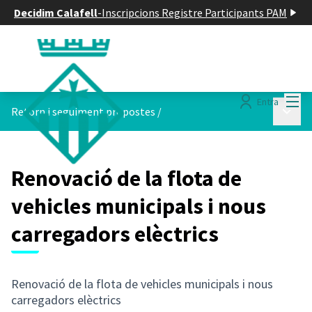
Decidim Calafell
-
Inscripcions Registre Participants PAM
Menú
Entra
Menú p
Retorn i seguiment propostes
/
Renovació de la flota de
vehicles municipals i nous
carregadors elèctrics
Renovació de la flota de vehicles municipals i nous
carregadors elèctrics