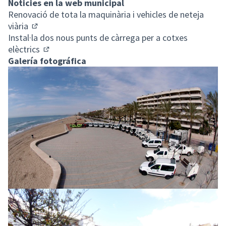
Noticies en la web municipal
Renovació de tota la maquinària i vehicles de neteja
viària
(Enllaç extern)
Instal·la dos nous punts de càrrega per a cotxes
elèctrics
(Enllaç extern)
Galería fotográfica