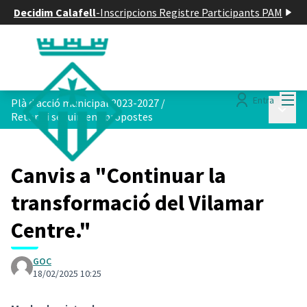
Decidim Calafell
-
Inscripcions Registre Participants PAM
Menú
Entra
Plà d acció municipal 2023-2027
/
Menú p
Retorn i seguiment propostes
Canvis a "Continuar la
transformació del Vilamar
Centre."
GOC
18/02/2025 10:25