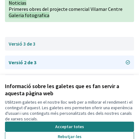
Noticias
Primeres obres del projecte comercial Vilamar Centre
Galeria fotografica
Versió 3 de 3
Versió 2 de 3
Versió 1 de 3
Informació sobre les galetes que es fan servir a
aquesta pàgina web
Utilitzem galetes en el nostre lloc web per a millorar el rendiment i el
Termes i condicions d'ús
contingut d'aquest. Les galetes ens permeten oferir una experiència
Configuració de les galetes
d'usuari i uns continguts més personalitzats des dels nostres canals
Decidim Calafell a X
Decidim Calafell a Facebook
Decidim Calafell a YouTube
Decidim Calafell a GitHub
de xarxes socials.
(Enllaç extern)
(Enllaç extern)
(Enllaç extern)
(Enllaç extern)
Acceptar totes
Rebutjar-les