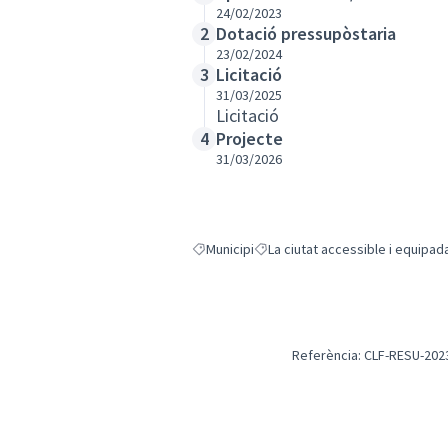
24/02/2023
Dotació pressupòstaria
2
23/02/2024
Licitació
3
31/03/2025
Licitació
Projecte
4
31/03/2026
Municipi
La ciutat accessible i equipad
Resultats en filtrar per: Municipi
Resultats en filtrar per: La ciuta
Referència: CLF-RESU-202