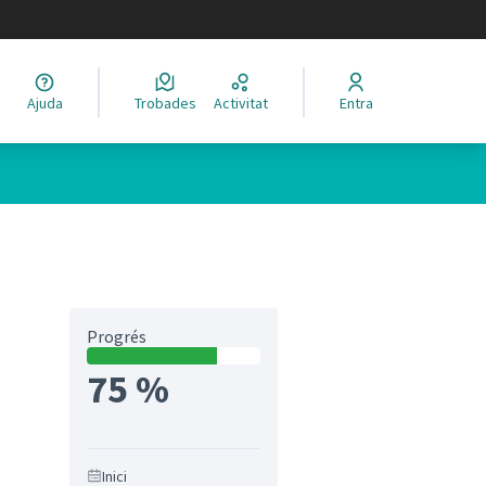
legir el idioma
Ajuda
Trobades
Activitat
Entra
Progrés
75 %
Inici