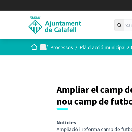
Inici
Menú principal
/
Processos
/
Plà d acció municipal 2
Ampliar el camp d
nou camp de futbo
Noticies
Ampliació i reforma camp de futb