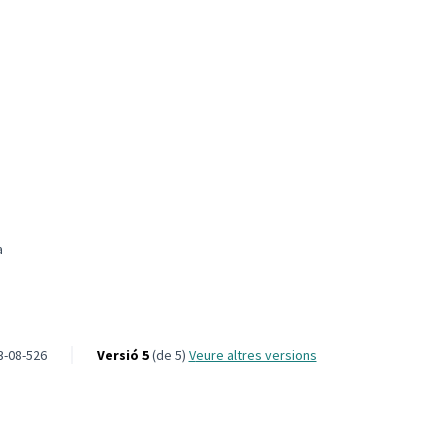
a
t accessible i equipada
3-08-526
Versió 5
(de 5)
veure altres versions