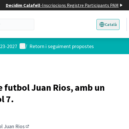
Decidim Calafell
-
Inscripcions Registre Participants PAM
Català
Triar la llengua
E
Menú d'usuari
023-2027
/
Retorn i seguiment propostes
e futbol Juan Rios, amb un
l 7.
ol Juan Rios