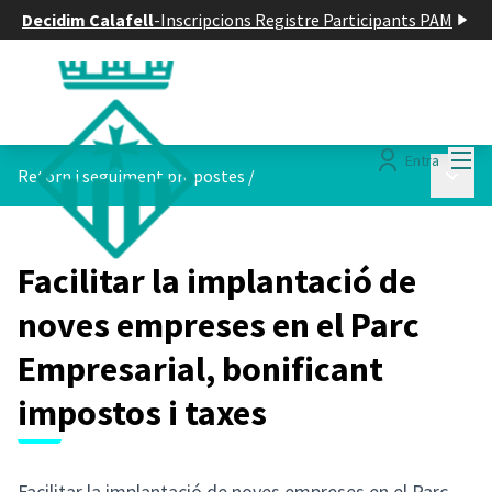
Decidim Calafell
-
Inscripcions Registre Participants PAM
Menú
Entra
Menú p
Retorn i seguiment propostes
/
Facilitar la implantació de
noves empreses en el Parc
Empresarial, bonificant
impostos i taxes
Facilitar la implantació de noves empreses en el Parc