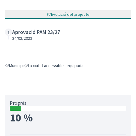
Evolució del projecte
Aprovació PAM 23/27
1
24/02/2023
Municipi
La ciutat accessible i equipada
Resultats en filtrar per: Municipi
Resultats en filtrar per: La ciutat accessible i equipada
Progrés
10 %