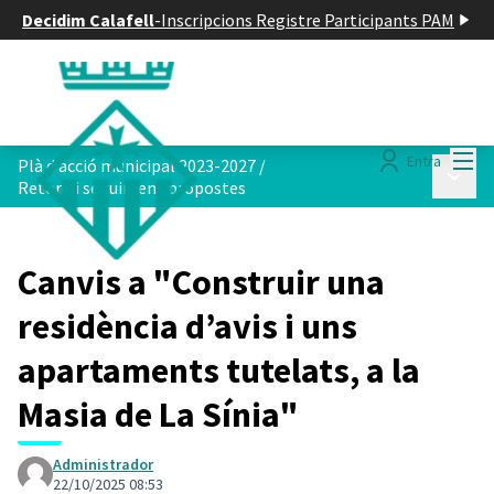
Decidim Calafell
-
Inscripcions Registre Participants PAM
Menú
Entra
Plà d acció municipal 2023-2027
/
Menú p
Retorn i seguiment propostes
Canvis a "Construir una
residència d’avis i uns
apartaments tutelats, a la
Masia de La Sínia"
Administrador
22/10/2025 08:53