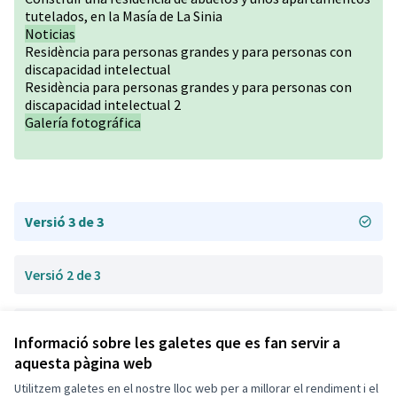
tutelados, en la Masía de La Sinia
Noticias
Residència para personas grandes y para personas con
discapacidad intelectual
Residència para personas grandes y para personas con
discapacidad intelectual 2
Galería fotográfica
Versió 3 de 3
Versió 2 de 3
Versió 1 de 3
Informació sobre les galetes que es fan servir a
aquesta pàgina web
Utilitzem galetes en el nostre lloc web per a millorar el rendiment i el
Termes i condicions d'ús