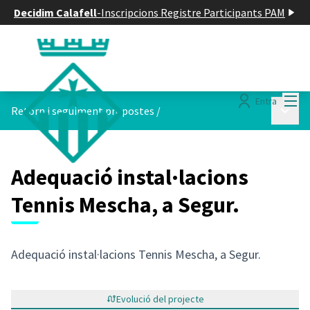
Decidim Calafell
-
Inscripcions Registre Participants PAM
Menú
Entra
Menú p
Retorn i seguiment propostes
/
Adequació instal·lacions
Tennis Mescha, a Segur.
Adequació instal·lacions Tennis Mescha, a Segur.
Evolució del projecte