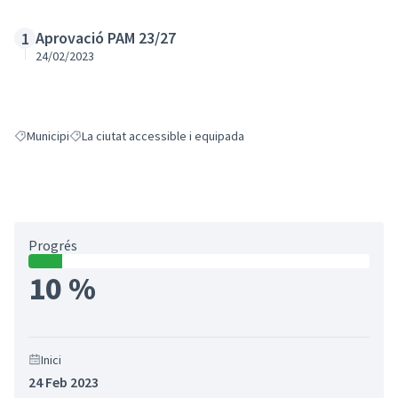
Aprovació PAM 23/27
1
24/02/2023
Municipi
La ciutat accessible i equipada
Resultats en filtrar per: Municipi
Resultats en filtrar per: La ciutat accessible i equipada
Progrés
10 %
Inici
24 Feb 2023