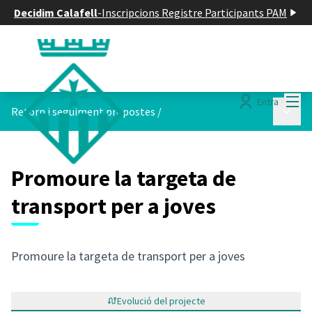
Decidim Calafell
-
Inscripcions Registre Participants PAM
Menú
Entra
Menú p
Retorn i seguiment propostes
/
Promoure la targeta de
transport per a joves
Promoure la targeta de transport per a joves
Evolució del projecte