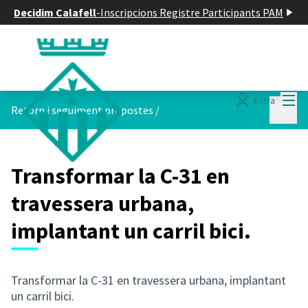
Decidim Calafell
-
Inscripcions Registre Participants PAM
Menú
Entra
Menú p
Retorn i seguiment propostes
/
Transformar la C-31 en
travessera urbana,
implantant un carril bici.
Transformar la C-31 en travessera urbana, implantant
un carril bici.