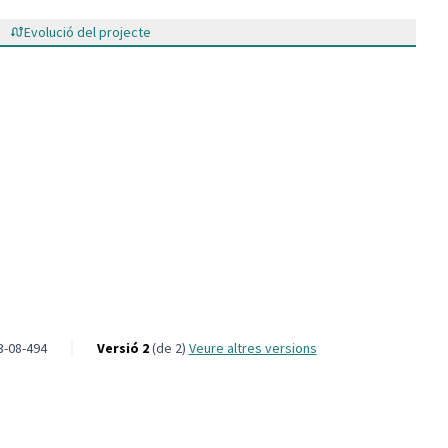
Evolució del projecte
 per viure i conviure
3-08-494
Versió 2
(de 2)
veure altres versions