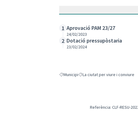
Aprovació PAM 23/27
1
24/02/2023
Dotació pressupòstaria
2
23/02/2024
Municipi
La ciutat per viure i conviure
Resultats en filtrar per: Municipi
Resultats en filtrar per: La ciutat
Referència: CLF-RESU-202