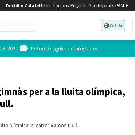
Decidim Calafell
-
Inscripcions Registre Participants PAM
Català
Triar la llengua
E
Menú d'usuari
023-2027
/
Retorn i seguiment propostes
imnàs per a la lluita olímpica,
ull.
uita olímpica, al carrer Ramon Llull.