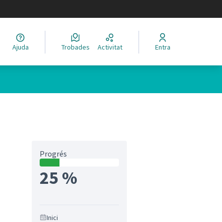
legir el idioma
Ajuda
Trobades
Activitat
Entra
Progrés
25 %
Inici