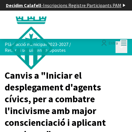
Decidim Calafell
-
Inscripcions Registre Participants PAM
Menú
Entra
Plà d acció municipal 2023-2027
/
Menú p
Retorn i seguiment propostes
Canvis a "Iniciar el
desplegament d'agents
cívics, per a combatre
l'incivisme amb major
conscienciació i aplicant