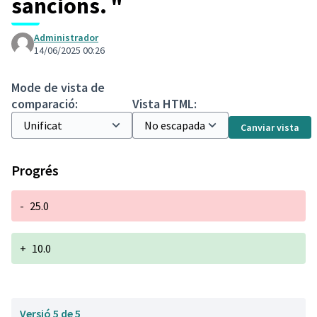
sancions. "
Administrador
14/06/2025 00:26
Mode de vista de
comparació:
Vista HTML:
Canviar vista
Progrés
-
25.0
+
10.0
Versió 5 de 5