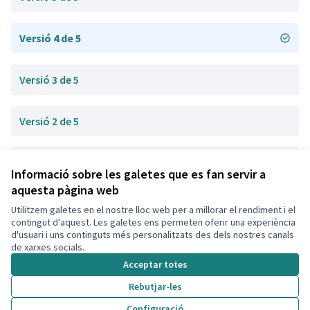
Versió 4 de 5
Versió 3 de 5
Versió 2 de 5
Versió 1 de 5
Informació sobre les galetes que es fan servir a
aquesta pàgina web
Utilitzem galetes en el nostre lloc web per a millorar el rendiment i el
Termes i condicions d'ús
contingut d'aquest. Les galetes ens permeten oferir una experiència
Configuració de les galetes
d'usuari i uns continguts més personalitzats des dels nostres canals
Decidim Calafell a X
Decidim Calafell a Facebook
Decidim Calafell a YouTube
Decidim Calafell a GitHub
de xarxes socials.
(Enllaç extern)
(Enllaç extern)
(Enllaç extern)
(Enllaç extern)
Acceptar totes
Rebutjar-les
Amb llicènc
(Enllaç exte
Configuració