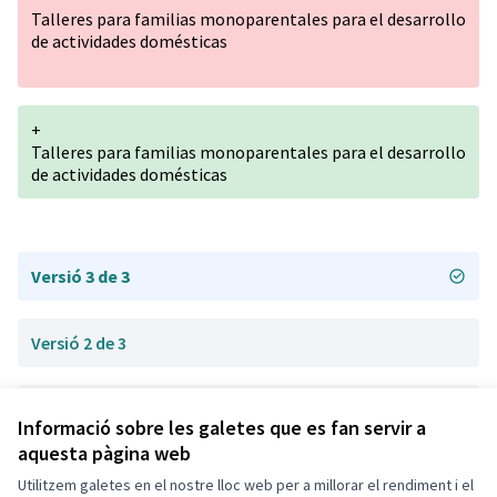
Talleres para familias monoparentales para el desarrollo
de actividades domésticas
+
Talleres para familias monoparentales para el desarrollo
de actividades domésticas
Versió 3 de 3
Versió 2 de 3
Versió 1 de 3
Informació sobre les galetes que es fan servir a
aquesta pàgina web
Utilitzem galetes en el nostre lloc web per a millorar el rendiment i el
Termes i condicions d'ús