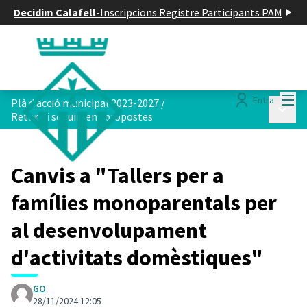
Decidim Calafell
-
Inscripcions Registre Participants PAM
Menú
Entra
Plà d acció municipal 2023-2027
/
Menú p
Retorn i seguiment propostes
Canvis a "Tallers per a
famílies monoparentals per
al desenvolupament
d'activitats domèstiques"
GO
28/11/2024 12:05