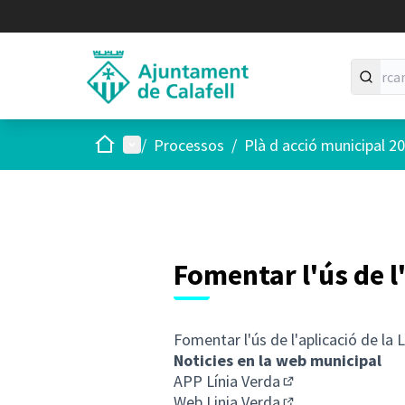
Inici
Menú principal
/
Processos
/
Plà d acció municipal 2
Fomentar l'ús de l'
Fomentar l'ús de l'aplicació de la L
Noticies en la web municipal
APP Línia Verda
(Enllaç extern)
Web Linia Verda