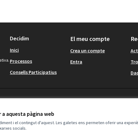
Decidim
El meu compte
Re
Inici
Crea un compte
Act
ativa.
Processos
Entra
Tr
Consells Participatius
Dad
ir a aquesta pàgina web
ndiment i el contingut d'aquest. Les galetes ens permeten oferir una experièn
xarxes socials.