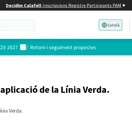
Decidim Calafell
-
Inscripcions Registre Participants PAM
Català
Triar la llengua
E
Menú d'usuari
023-2027
/
Retorn i seguiment propostes
aplicació de la Línia Verda.
ínia Verda.