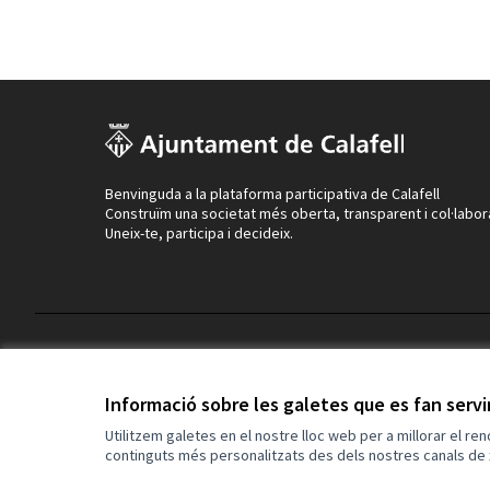
Benvinguda a la plataforma participativa de Calafell
Construïm una societat més oberta, transparent i col·labor
Uneix-te, participa i decideix.
Termes i condicions d'ús
Configuració de les galetes
Informació sobre les galetes que es fan serv
Utilitzem galetes en el nostre lloc web per a millorar el re
continguts més personalitzats des dels nostres canals de 
(Enllaç extern)
Web creada amb
programari lliure
.
(Enllaç extern)