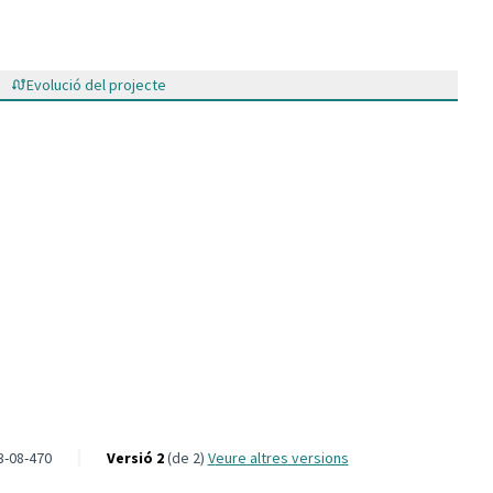
Evolució del projecte
 per viure i conviure
3-08-470
Versió 2
(de 2)
veure altres versions