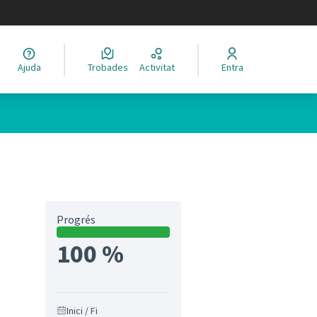
legir el idioma
Ajuda
Trobades
Activitat
Entra
Progrés
100 %
Inici / Fi