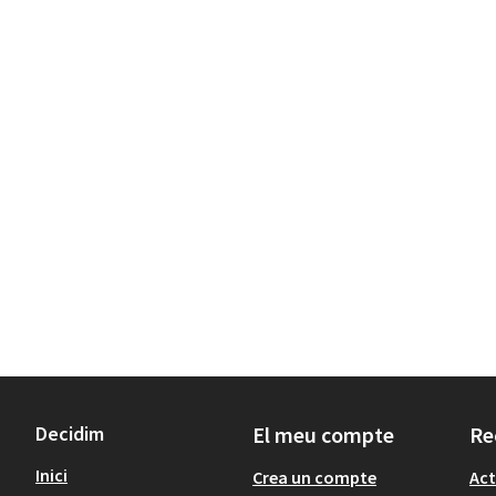
Decidim
El meu compte
Re
Inici
Crea un compte
Act