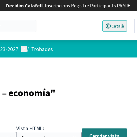
Decidim Calafell
-
Inscripcions Registre Participants PAM
Català
Triar la llengua
E
Menú d'usuari
023-2027
/
Trobades
4 – economía"
Vista HTML:
Canviar vista