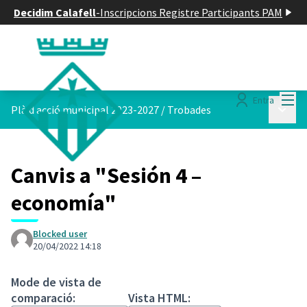
Decidim Calafell
-
Inscripcions Registre Participants PAM
Menú
Entra
Menú p
Plà d acció municipal 2023-2027
/
Trobades
Canvis a "Sesión 4 –
economía"
Blocked user
20/04/2022 14:18
Mode de vista de
comparació:
Vista HTML: