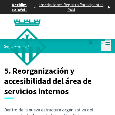
Decidim
Inscripciones Registro Participantes
-
Calafell
PAM
Menú
Entra
Menú p
Seguimiento
/
5. Reorganización y
accesibilidad del área de
servicios internos
Dentro de la nueva estructura organizativa del