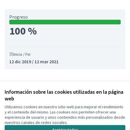
Progreso
100 %
Inicio / Fin
12 dic 2019 / 12 mar 2021
Referencia: CLF-RESU-2020-02-78
Versión 1
(de 1)
ver otras versiones
Información sobre las cookies utilizadas en la página
web
Utilizamos cookies en nuestro sitio web para mejorar el rendimiento
Términos y condiciones de uso
y el contenido del mismo. Las cookies nos permiten ofrecer una
Configuración de cookies
experiencia de usuario y unos contenidos más personalizados desde
Decidim Calafell en X
Decidim Calafell en Facebook
Decidim Calafell en YouTube
Decidim Calafell en GitHub
nuestros canales de redes sociales.
(Enlace externo)
(Enlace externo)
(Enlace externo)
(Enlace externo)
Aceptar todas