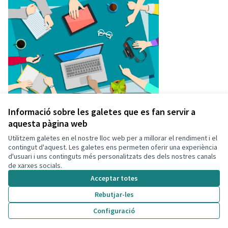
Informació sobre les galetes que es fan servir a
aquesta pàgina web
Utilitzem galetes en el nostre lloc web per a millorar el rendiment i el
Termes i condicions d'ús
contingut d'aquest. Les galetes ens permeten oferir una experiència
Configuració de les galetes
d'usuari i uns continguts més personalitzats des dels nostres canals
Decidim Calafell a X
Decidim Calafell a Facebook
Decidim Calafell a YouTube
Decidim Calafell a GitHub
de xarxes socials.
(Enllaç extern)
(Enllaç extern)
(Enllaç extern)
(Enllaç extern)
Acceptar totes
Rebutjar-les
Amb llicènc
(Enllaç exte
Configuració
(Enllaç extern)
Web creada amb
programari lliure
.
(Enllaç extern)