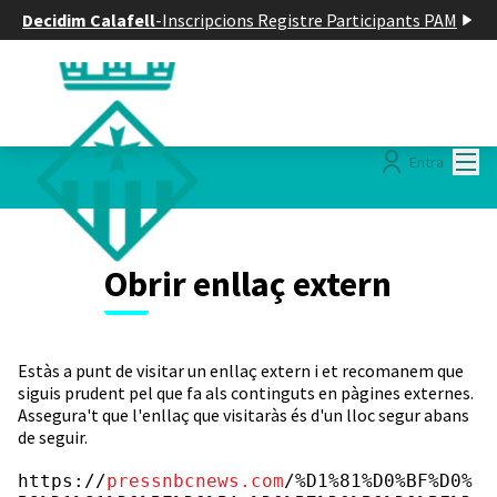
Decidim Calafell
-
Inscripcions Registre Participants PAM
Menú
Entra
Obrir enllaç extern
Estàs a punt de visitar un enllaç extern i et recomanem que
siguis prudent pel que fa als continguts en pàgines externes.
Assegura't que l'enllaç que visitaràs és d'un lloc segur abans
de seguir.
https://
pressnbcnews.com
/%D1%81%D0%BF%D0%