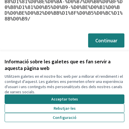
B8%D1%81%D0%BE%D0%BA-%D0%B7%D0%B0%D0%BF%D
0%B8%D1%81%D0%B5%D0%B9-%D0%BE%D0%B1%D0%B
D%D0%BE%D0%B2%D0%BB%D1%8F%D0%B5%D0%BC%D1%
8B%D0%B9/
Continuar
Informació sobre les galetes que es fan servir a
aquesta pàgina web
Utilitzem galetes en el nostre lloc web per a millorar el rendiment i el
Termes i condicions d'ús
contingut d'aquest. Les galetes ens permeten oferir una experiència
Configuració de les galetes
d'usuari i uns continguts més personalitzats des dels nostres canals
Decidim Calafell a X
Decidim Calafell a Facebook
Decidim Calafell a YouTube
Decidim Calafell a GitHub
de xarxes socials.
(Enllaç extern)
(Enllaç extern)
(Enllaç extern)
(Enllaç extern)
Acceptar totes
Rebutjar-les
Amb llicènc
(Enllaç exte
Configuració
(Enllaç extern)
Web creada amb
programari lliure
.
(Enllaç extern)