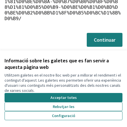
1%81%D0%BE%D0%BA-%D0%B7%D0%B0%D0%BF%D0%B
8%D1%81%D0%B5%D0%B9-%D0%BE%D0%B1%D0%BD%D
0%BE%D0%B2%D0%BB%D1%8F%D0%B5%D0%BC%D1%8B%
D0%B9/
Continuar
Informació sobre les galetes que es fan servir a
aquesta pàgina web
Utilitzem galetes en el nostre lloc web per a millorar el rendiment i el
Termes i condicions d'ús
contingut d'aquest. Les galetes ens permeten oferir una experiència
Configuració de les galetes
d'usuari i uns continguts més personalitzats des dels nostres canals
Decidim Calafell a X
Decidim Calafell a Facebook
Decidim Calafell a YouTube
Decidim Calafell a GitHub
de xarxes socials.
(Enllaç extern)
(Enllaç extern)
(Enllaç extern)
(Enllaç extern)
Acceptar totes
Rebutjar-les
Amb llicènc
(Enllaç exte
Configuració
(Enllaç extern)
Web creada amb
programari lliure
.
(Enllaç extern)