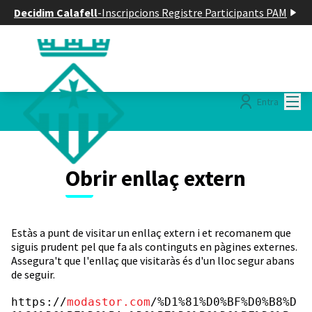
Decidim Calafell
-
Inscripcions Registre Participants PAM
Menú
Entra
Obrir enllaç extern
Estàs a punt de visitar un enllaç extern i et recomanem que
siguis prudent pel que fa als continguts en pàgines externes.
Assegura't que l'enllaç que visitaràs és d'un lloc segur abans
de seguir.
https://
modastor.com
/%D1%81%D0%BF%D0%B8%D