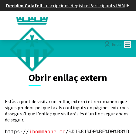
Decidim Calafell
-
Inscripcions Registre Participants PAM
Menú
Entra
Obrir enllaç extern
Estàs a punt de visitar un enllaç extern i et recomanem que
siguis prudent pel que fa als continguts en pàgines externes.
Assegura't que l'enllaç que visitaràs és d'un lloc segur abans
de seguir.
https://
ibommaone.me
/%D1%81%D0%BF%D0%B8%D