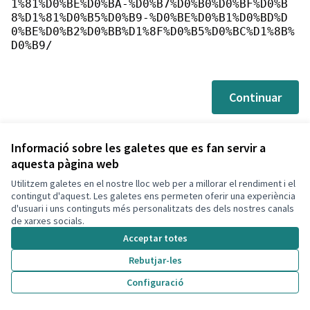
1%81%D0%BE%D0%BA-%D0%B7%D0%B0%D0%BF%D0%B
8%D1%81%D0%B5%D0%B9-%D0%BE%D0%B1%D0%BD%D
0%BE%D0%B2%D0%BB%D1%8F%D0%B5%D0%BC%D1%8B%
D0%B9/
Continuar
Informació sobre les galetes que es fan servir a
aquesta pàgina web
Utilitzem galetes en el nostre lloc web per a millorar el rendiment i el
Termes i condicions d'ús
contingut d'aquest. Les galetes ens permeten oferir una experiència
Configuració de les galetes
d'usuari i uns continguts més personalitzats des dels nostres canals
Decidim Calafell a X
Decidim Calafell a Facebook
Decidim Calafell a YouTube
Decidim Calafell a GitHub
de xarxes socials.
(Enllaç extern)
(Enllaç extern)
(Enllaç extern)
(Enllaç extern)
Acceptar totes
Rebutjar-les
Amb llicènc
(Enllaç exte
Configuració
(Enllaç extern)
Web creada amb
programari lliure
.
(Enllaç extern)