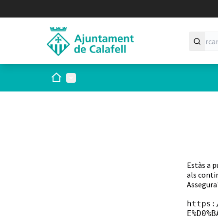
Inici
Menú principal
Estàs a p
als conti
Assegura'
https:
E%D0%B