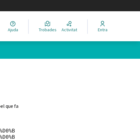
legir el idioma
Ajuda
Trobades
Activitat
Entra
el que fa
%D0%B
%D0%B