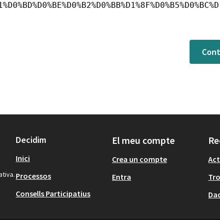
1%D0%BD%D0%BE%D0%B2%D0%BB%D1%8F%D0%B5%D0%BC%D
Cont
Decidim
El meu compte
Re
Inici
Crea un compte
Act
ativa.
Processos
Entra
Tr
Consells Participatius
Dad