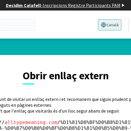
Decidim Calafell
-
Inscripcions Registre Participants PAM
Català
Triar la llengua
E
Obrir enllaç extern
unt de visitar un enllaç extern i et recomanem que siguis prudent p
nguts en pàgines externes.
t que l'enllaç que visitaràs és d'un lloc segur abans de seguir.
//
alltypemeaning.com
/%D1%81%D0%BF%D0%B8%D1%81
A-%D0%B7%D0%B0%D0%BF%D0%B8%D1%81%D0%B5%D0%B9-