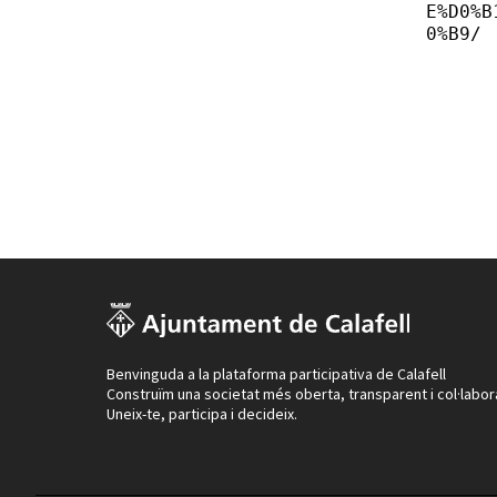
E%D0%B
0%B9/
Benvinguda a la plataforma participativa de Calafell
Construïm una societat més oberta, transparent i col·labor
Uneix-te, participa i decideix.