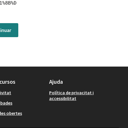
1%8B%D
inuar
cursos
Ajuda
ivitat
Política de privacitat i
accessibilitat
obades
es obertes