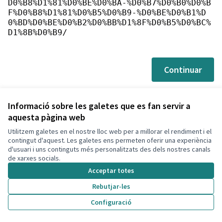
D0%B8%D1%81%D0%BE%D0%BA-%D0%B7%D0%B0%D0%B
F%D0%B8%D1%81%D0%B5%D0%B9-%D0%BE%D0%B1%D
0%BD%D0%BE%D0%B2%D0%BB%D1%8F%D0%B5%D0%BC%
D1%8B%D0%B9/
Continuar
Informació sobre les galetes que es fan servir a
aquesta pàgina web
Utilitzem galetes en el nostre lloc web per a millorar el rendiment i el
Termes i condicions d'ús
contingut d'aquest. Les galetes ens permeten oferir una experiència
Configuració de les galetes
d'usuari i uns continguts més personalitzats des dels nostres canals
Decidim Calafell a X
Decidim Calafell a Facebook
Decidim Calafell a YouTube
Decidim Calafell a GitHub
de xarxes socials.
(Enllaç extern)
(Enllaç extern)
(Enllaç extern)
(Enllaç extern)
Acceptar totes
Rebutjar-les
Amb llicènc
(Enllaç exte
Configuració
(Enllaç extern)
Web creada amb
programari lliure
.
(Enllaç extern)