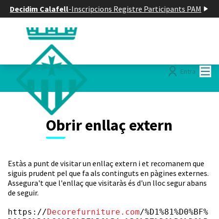
Decidim Calafell
-
Inscripcions Registre Participants PAM
Menú
Entra
Obrir enllaç extern
Estàs a punt de visitar un enllaç extern i et recomanem que
siguis prudent pel que fa als continguts en pàgines externes.
Assegura't que l'enllaç que visitaràs és d'un lloc segur abans
de seguir.
https://
Decorefurniture.com
/%D1%81%D0%BF%