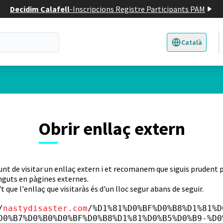
Decidim Calafell
-
Inscripcions Registre Participants PAM
Català
Triar la llengua
E
Obrir enllaç extern
unt de visitar un enllaç extern i et recomanem que siguis prudent p
nguts en pàgines externes.
t que l'enllaç que visitaràs és d'un lloc segur abans de seguir.
/
nastydisaster.com
/%D1%81%D0%BF%D0%B8%D1%81%D
D0%B7%D0%B0%D0%BF%D0%B8%D1%81%D0%B5%D0%B9-%D0