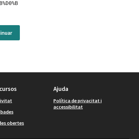
B%D0%B
inuar
cursos
Ajuda
ivitat
Política de privacitat i
accessibilitat
obades
es obertes