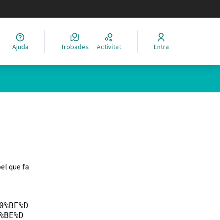
legir el idioma
Ajuda
Trobades
Activitat
Entra
el que fa
0%BE%D
%BE%D