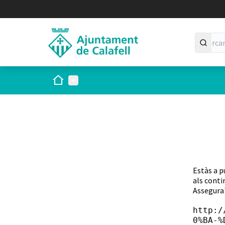
Inici
Menú principal
Estàs a p
als conti
Assegura'
http:/
0%BA-%