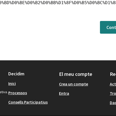
0%BD%D0%BE%D0%B2%D0%BB%D1%8F%D0%B5%D0%BC%D1%8
Cont
Decidim
El meu compte
Re
Inici
Crea un compte
Act
ativa.
Processos
Entra
Tr
Consells Participatius
Dad