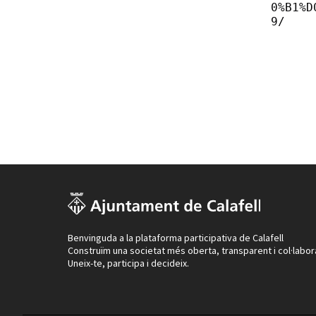
0%B1%D
9/
Benvinguda a la plataforma participativa de Calafell
Construïm una societat més oberta, transparent i col·labor
Uneix-te, participa i decideix.