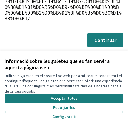
B8%D1%81%D0%BE%D0%BA-%D0%B7%D0%B0%D0%BF%D
0%B8%D1%81%D0%B5%D0%B9-%D0%BE%D0%B1%D0%B
D%D0%BE%D0%B2%D0%BB%D1%8F%D0%B5%D0%BC%D1%
8B%D0%B9/
Continuar
Informació sobre les galetes que es fan servir a
aquesta pàgina web
Utilitzem galetes en el nostre lloc web per a millorar el rendiment i el
Termes i condicions d'ús
contingut d'aquest. Les galetes ens permeten oferir una experiència
Configuració de les galetes
d'usuari i uns continguts més personalitzats des dels nostres canals
Decidim Calafell a X
Decidim Calafell a Facebook
Decidim Calafell a YouTube
Decidim Calafell a GitHub
de xarxes socials.
(Enllaç extern)
(Enllaç extern)
(Enllaç extern)
(Enllaç extern)
Acceptar totes
Rebutjar-les
Amb llicènc
(Enllaç exte
Configuració
(Enllaç extern)
Web creada amb
programari lliure
.
(Enllaç extern)