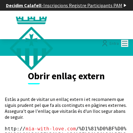
Decidim Calafell
-
Inscripcions Registre Participants PAM
Menú
Entra
Obrir enllaç extern
Estàs a punt de visitar un enllaç extern i et recomanem que
siguis prudent pel que fa als continguts en pàgines externes.
Assegura't que l'enllaç que visitaràs és d'un lloc segur abans
de seguir.
http://
mia-with-love.com
/%D1%81%D0%BF%D0%