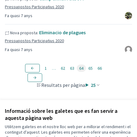
Pressupostos Participatius 2020
Fa quasi 7 anys
Eliminacio de plagues
Nova proposta:
Pressupostos Participatius 2020
Fa quasi 7 anys
1
…
62
63
64
65
66
Resultats per pàgina:
25
Informació sobre les galetes que es fan servir a
aquesta pàgina web
Utilitzem galetes en el nostre lloc web per a millorar el rendiment i el
Termes i condicions d'ús
contingut d'aquest. Les galetes ens permeten oferir una experiència
Configuració de les galetes