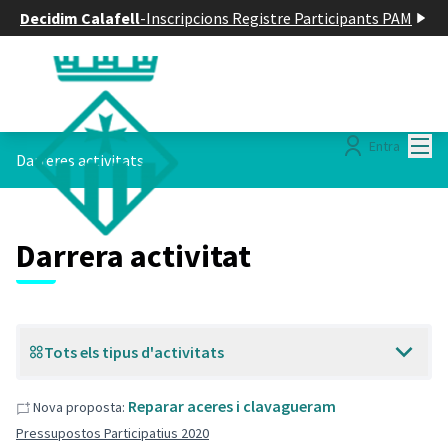
Decidim Calafell
-
Inscripcions Registre Participants PAM
Menú
Entra
Darreres activitats
Darrera activitat
Tots els tipus d'activitats
Reparar aceres i clavagueram
Nova proposta:
Pressupostos Participatius 2020