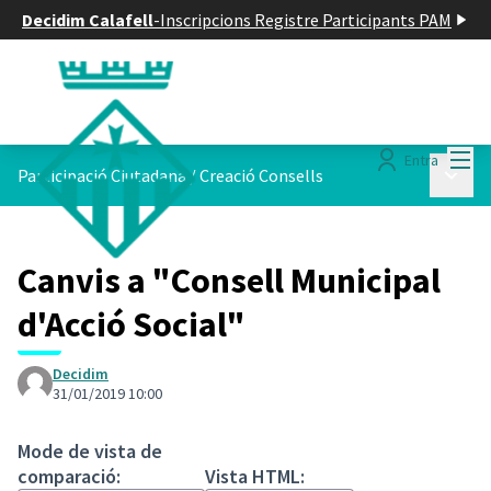
Decidim Calafell
-
Inscripcions Registre Participants PAM
Menú
Entra
Menú p
Participació Ciutadana
/
Creació Consells
Canvis a "Consell Municipal
d'Acció Social"
Decidim
31/01/2019 10:00
Mode de vista de
comparació:
Vista HTML: