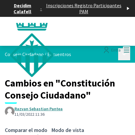
Decidim
Inscripciones Registro Participantes
-
Calafell
PAM
Menú
Entra
Menú p
Consejo Ciudadano
/
Encuentros
Cambios en "Constitución
Consejo Ciudadano"
Razvan Sebastian Pantea
11/03/2022 11:36
Comparar el modo
Modo de vista