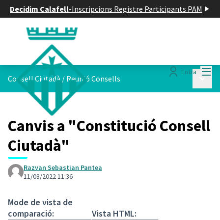
Decidim Calafell
-
Inscripcions Registre Participants PAM
Menú
Entra
Menú p
Consell Ciutadà
/
Reunió Consells
Canvis a "Constitució Consell
Ciutadà"
Razvan Sebastian Pantea
11/03/2022 11:36
Mode de vista de
comparació:
Vista HTML: