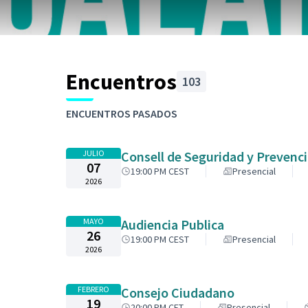
Encuentros
103
Saltar el mapa
El siguiente elemento es un mapa que presenta los 
+
ENCUENTROS PASADOS
−
JULIO
Consell de Seguridad y Prevenc
07
19:00 PM CEST
Presencial
2026
MAYO
Audiencia Publica
26
19:00 PM CEST
Presencial
2026
FEBRERO
Consejo Ciudadano
19
20:00 PM CET
Presencial