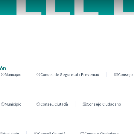
componentes de esta página como puntos en el mapa. El elemento se
ión
Municipio
Consell de Seguretat i Prevenció
Consejo 
Municipio
Consell Ciutadà
Consejo Ciudadano
Municipio
Consell Ciutadà
Consejo Ciudadano