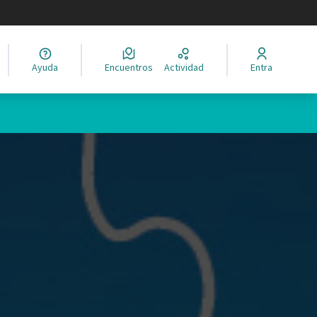
legir el idioma
Ayuda
Encuentros
Actividad
Entra