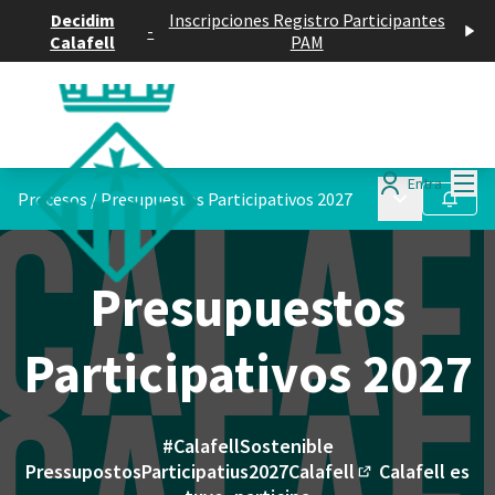
Decidim
Inscripciones Registro Participantes
-
Calafell
PAM
Menú
Entra
Menú principa
Procesos
/
Presupuestos Participativos 2027
Seguir
Presupuestos
Participativos 2027
#CalafellSostenible
PressupostosParticipatius2027Calafell
Calafell es
(Enlace extern