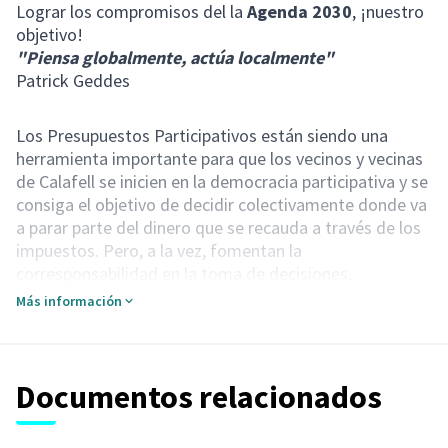
Lograr los compromisos del la
Agenda 2030
, ¡nuestro
objetivo!
"Piensa globalmente, actúa localmente"
Patrick Geddes
Los Presupuestos Participativos están siendo una
herramienta importante para que los vecinos y vecinas
de Calafell se inicien en la democracia participativa y se
consiga el objetivo de decidir colectivamente donde va
a parar parte del dinero que se recauda a través de los
impuestos. Pero, a la vez, fomentan la
corresponsabilidad en la toma de decisiones,
contribuyendo a mejorar las políticas públicas y el
Más información
gobierno de la ciudad.
En las primeras ediciones, las propuestas podían ser de
hasta 500.000 euros. Unos años más tarde, se limitó a
200.000 euros. No obstante, esta voluntad de hacer
Documentos relacionados
cosas grandes, se ha ido convirtiendo en un problema
en su gestión, puesto que hay que redactar un proyecto