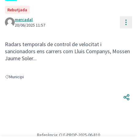
Rebutjada
mercadal
Cont
20/06/2025 11:57
Radars temporals de control de velocitat i
sancionadors ens carrers com Lluis Companys, Mossen
Jaume Soler...
Municipi
Resultats en filtrar per: Municipi
Referència: CLF-PROP-2025-06-810