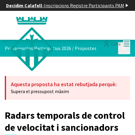
Decidim Calafell
-
Inscripcions Registre Participants PAM
Menú
Entra
Menú p
Pressupostos Participatius 2026
/
Propostes
Aquesta proposta ha estat rebutjada perquè:
Supera el pressupost màxim
Radars temporals de control
de velocitat i sancionadors