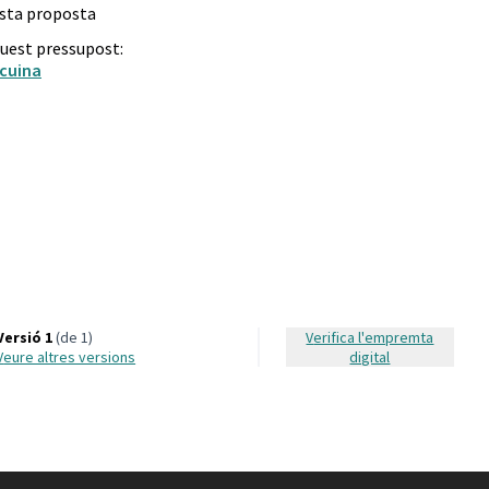
esta proposta
quest pressupost:
 cuina
s Cero
Versió 1
(de 1)
Verifica l'empremta
veure altres versions
digital