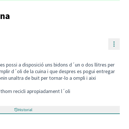
ina
Contr
 possi a disposició uns bidons d´un o dos llitres per
mplir d´oli de la cuina i que despres es pogui entregar
onin unaltra de buit per tornar-lo a ompli i aixi
othom recicli apropiadament l´oli
Historial