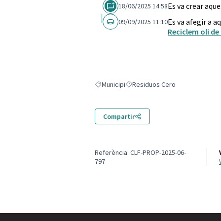
Es va crear aqu
18/06/2025 14:58
Es va afegir a a
09/09/2025 11:10
Reciclem oli de
Municipi
Residuos Cero
Resultats en filtrar per: Municipi
Resultats en filtrar per: Residuo
Compartir
Referència: CLF-PROP-2025-06-
797