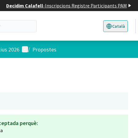
Decidim Calafell
-
Inscripcions Registre Participants PAM
Català
Triar la llengua
E
Menú d'usuari
tius 2026
/
Propostes
ceptada perquè:
ta