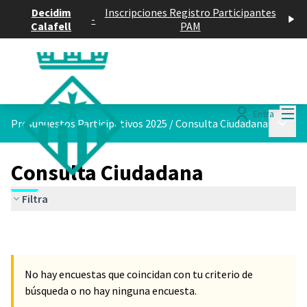
Decidim
Inscripciones Registro Participantes
-
Calafell
PAM
Menú
Entra
Menú p
Presupuestos Participativos 2025
/
Consulta Ciudadana
Consulta Ciudadana
Filtra
No hay encuestas que coincidan con tu criterio de
búsqueda o no hay ninguna encuesta.